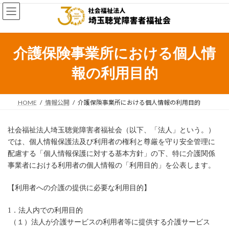
コ
ナ
ン
ビ
テ
ゲ
ン
ー
ツ
シ
介護保険事業所における個人情
へ
ョ
ス
ン
報の利用目的
キ
に
ッ
移
プ
動
HOME
情報公開
介護保険事業所における個人情報の利用目的
社会福祉法人埼玉聴覚障害者福祉会（以下、「法人」という。）
では、個人情報保護法及び利用者の権利と尊厳を守り安全管理に
配慮する「個人情報保護に対する基本方針」の下、特に介護関係
事業者における利用者の個人情報の「利用目的」を公表します。
【利用者への介護の提供に必要な利用目的】
1．法人内での利用目的
（１）法人が介護サービスの利用者等に提供する介護サービス