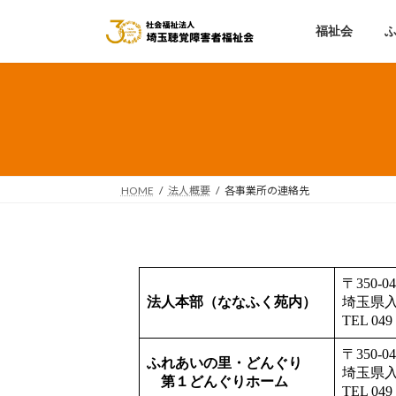
コ
ナ
ン
ビ
福祉会
テ
ゲ
ン
ー
ツ
シ
へ
ョ
ス
ン
キ
に
ッ
移
HOME
法人概要
各事業所の連絡先
プ
動
〒350-04
法人本部（ななふく苑内）
埼玉県入
TEL 04
〒350-04
ふれあいの里・どんぐり
埼玉県入
第１どんぐりホーム
TEL 04