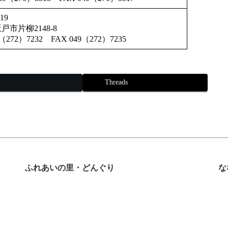
0219
戸市片柳2148-8
9（272）7232 FAX 049（272）7235
Threads
ふれあいの里・どんぐり
な