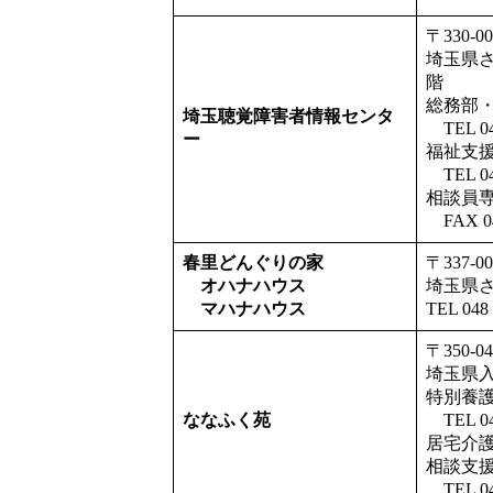
〒330-00
埼玉県さ
階
総務部
埼玉聴覚障害者情報センタ
TEL 04
ー
福祉支
TEL 04
相談員
FAX 0
春里どんぐりの家
〒337-00
オハナハウス
埼玉県さ
マハナハウス
TEL 04
〒350-
埼玉県入
特別養
ななふく苑
TEL 04
居宅介
相談支
TEL 04