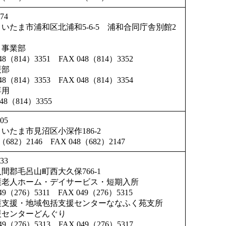
74
いたま市浦和区北浦和5-6-5 浦和合同庁舎別館2
・事業部
8（814）3351 FAX 048（814）3352
援部
8（814）3353 FAX 048（814）3354
専用
48（814）3355
05
いたま市見沼区小深作186-2
8（682）2146 FAX 048（682）2147
0433
間郡毛呂山町西大久保766-1
護老人ホーム・デイサービス・短期入所
9（276）5311 FAX 049（276）5315
護支援・地域包括支援センターななふく苑支所
援センターどんぐり
9（276）5313 FAX 049（276）5317