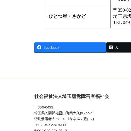
〒350-
ひとつ星・さかど
埼玉県坂
TEL 04
Facebook
X
社会福祉法人埼玉聴覚障害者福祉会
〒350-0433
埼玉県入間郡毛呂山町西大久保766-1
特別養護老人ホーム『ななふく苑』内
TEL：049-276-5311
FAX：049-276-5315