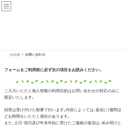
コ
ナ
ン
ビ
テ
ゲ
ン
ー
ツ
シ
へ
ョ
お問い合わせ
ス
ン
キ
に
ッ
移
プ
動
HOME
お問い合わせ
フォームをご利用前に必ず次の項目をお読みください。
ご入力いただく個人情報の利用目的はお問い合わせの対応のみに
限定いたします｡
回答は受け付けた順番で行います｡内容によっては､返信に1週間ほ
どお時間をいただく場合があります｡
また､土日･祝日及び年末年始に受けたご連絡の返信は､休み明けと