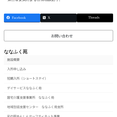
Threads
Facebook
X
お問い合わせ
ななふく苑
施設概要
入所申し込み
短期入所（ショートステイ）
デイサービスななふく苑
居宅介護支援事業所 ななふく苑
地域包括支援センター ななふく苑支所
彩の国あんしんセーフティネット事業