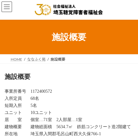
コ
ナ
ン
ビ
テ
ゲ
ン
ー
ツ
シ
へ
ョ
施設概要
ス
ン
キ
に
ッ
移
プ
動
HOME
ななふく苑
施設概要
施設概要
事業所番号 1172400572
入所定員 68名
短期入所 5名
ユニット 10ユニット
居 室 個室…71室 2人部屋…1室
建物概要 建物総面積 5634.7㎡ 鉄筋コンクリート造2階建て
所在地 埼玉県入間郡毛呂山町西大久保766-1