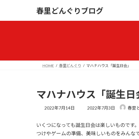
コ
ナ
春里どんぐりブログ
ン
ビ
テ
ゲ
ン
ー
ツ
シ
へ
ョ
ス
ン
キ
に
ッ
移
HOME
春里どんぐり
マハナハウス「誕生日会」
プ
動
マハナハウス「誕生日
最
2022年7月14日
2022年7月3日
春里
終
更
いくつになっても誕生日会は楽しいものです
新
日
つけやゲームの準備、美味しいものをみんな
時