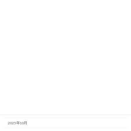
カテゴリー
春里どんぐり
オハナハウス
アーカイブ
2026年6月
2026年5月
2026年4月
2026年3月
2026年1月
2025年12月
2025年11月
2025年10月