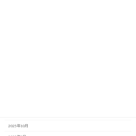
カテゴリー
春里どんぐり
オハナハウス
アーカイブ
2026年6月
2026年5月
2026年4月
2026年3月
2026年1月
2025年12月
2025年11月
2025年10月