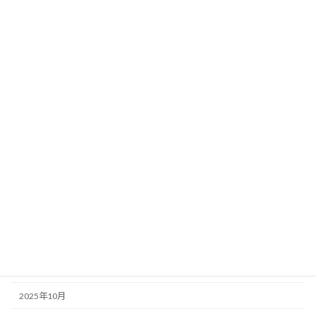
カテゴリー
春里どんぐり
オハナハウス
アーカイブ
2026年6月
2026年5月
2026年4月
2026年3月
2026年1月
2025年12月
2025年11月
2025年10月